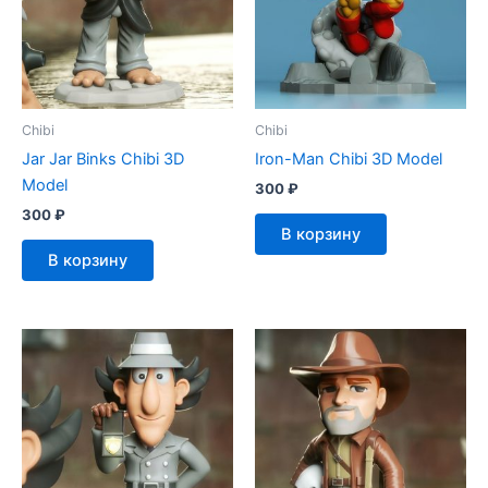
Chibi
Chibi
Jar Jar Binks Chibi 3D
Iron-Man Chibi 3D Model
Model
300
₽
300
₽
В корзину
В корзину