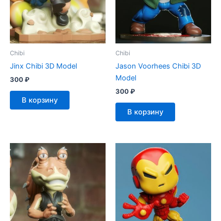
Chibi
Chibi
Jinx Chibi 3D Model
Jason Voorhees Chibi 3D
Model
300
₽
300
₽
В корзину
В корзину