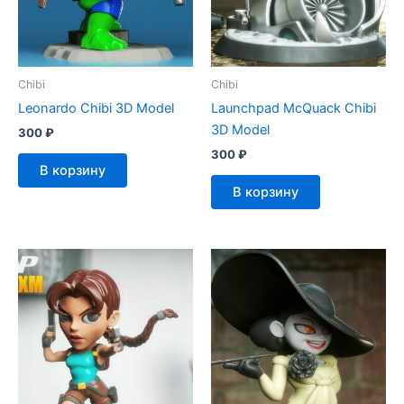
Chibi
Chibi
Leonardo Chibi 3D Model
Launchpad McQuack Chibi
3D Model
300
₽
300
₽
В корзину
В корзину