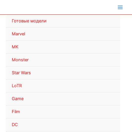
Перейти
к
содержимому
Готовые модели
Marvel
MK
Monster
Star Wars
LoTR
Game
Film
DC