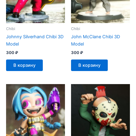
Chibi
Chibi
Johnny Silverhand Chibi 3D
John McClane Chibi 3D
Model
Model
300
₽
300
₽
В корзину
В корзину