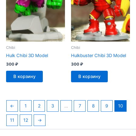
Chibi
Chibi
Hulk Chibi 3D Model
Hulkbuster Chibi 3D Model
300
₽
300
₽
В корзину
В корзину
←
1
2
3
…
7
8
9
10
11
12
→