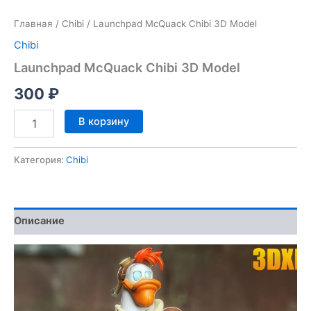
Главная
/
Chibi
/ Launchpad McQuack Chibi 3D Model
Chibi
Launchpad McQuack Chibi 3D Model
300
₽
Количество
В корзину
товара
Launchpad
McQuack
Категория:
Chibi
Chibi
3D
Model
Описание