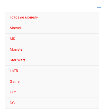
Перейти
к
содержимому
Готовые модели
Marvel
MK
Monster
Star Wars
LoTR
Game
Film
DC