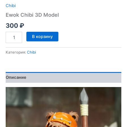
Chibi
Ewok Chibi 3D Model
300
₽
Количество
В корзину
товара
Ewok
Chibi
Категория:
Chibi
3D
Model
Описание