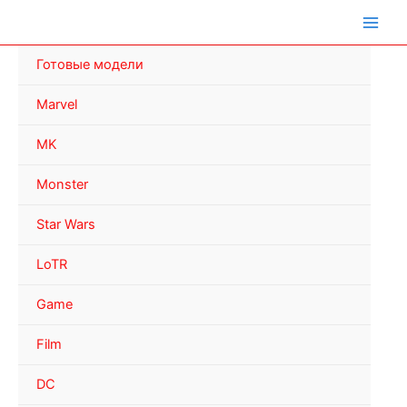
Перейти
к
содержимому
Готовые модели
Marvel
MK
Monster
Star Wars
LoTR
Game
Film
DC