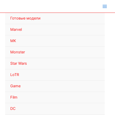
Перейти
к
содержимому
Готовые модели
Marvel
MK
Monster
Star Wars
LoTR
Game
Film
DC