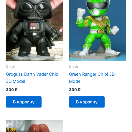
Chibi
Chibi
Groguas Darth Vader Chibi
Green Ranger Chibi 3D
3D Model
Model
300
₽
300
₽
В корзину
В корзину