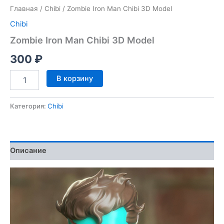
Главная
/
Chibi
/ Zombie Iron Man Chibi 3D Model
Chibi
Zombie Iron Man Chibi 3D Model
300
₽
Количество
В корзину
товара
Zombie
Iron
Категория:
Chibi
Man
Chibi
3D
Model
Описание