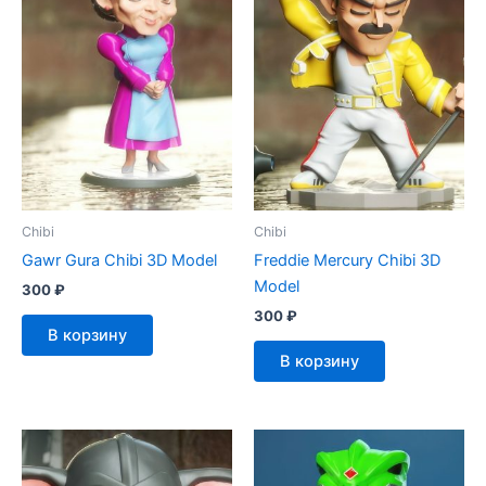
Chibi
Chibi
Gawr Gura Chibi 3D Model
Freddie Mercury Chibi 3D
Model
300
₽
300
₽
В корзину
В корзину