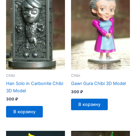
Chibi
Chibi
Han Solo in Carbonite Chibi
Gawr Gura Chibi 3D Model
3D Model
300
₽
300
₽
В корзину
В корзину