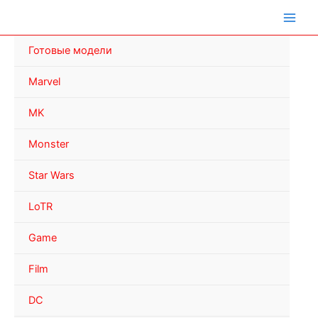
Перейти
к
содержимому
Готовые модели
Marvel
MK
Monster
Star Wars
LoTR
Game
Film
DC