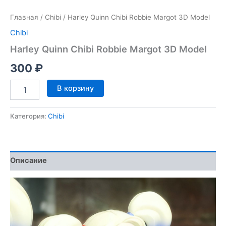
Главная
/
Chibi
/ Harley Quinn Chibi Robbie Margot 3D Model
Chibi
Harley Quinn Chibi Robbie Margot 3D Model
300
₽
Количество
В корзину
товара
Harley
Quinn
Категория:
Chibi
Chibi
Robbie
Margot
3D
Описание
Model