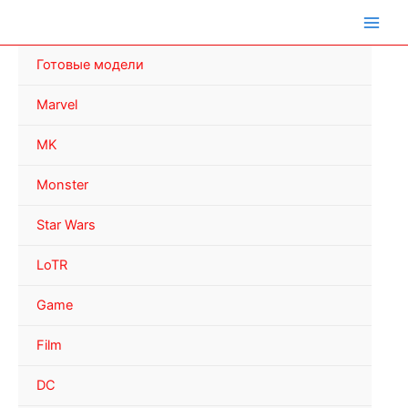
Перейти
к
содержимому
Готовые модели
Marvel
MK
Monster
Star Wars
LoTR
Game
Film
DC