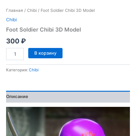
Главная
/
Chibi
/ Foot Soldier Chibi 3D Model
Chibi
Foot Soldier Chibi 3D Model
300
₽
Количество
В корзину
товара
Foot
Soldier
Категория:
Chibi
Chibi
3D
Model
Описание