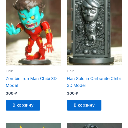
Chibi
Chibi
Zombie Iron Man Chibi 3D
Han Solo in Carbonite Chibi
Model
3D Model
300
₽
300
₽
В корзину
В корзину