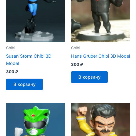
Chibi
Chibi
Susan Storm Chibi 3D
Hans Gruber Chibi 3D Model
Model
300
₽
300
₽
В корзину
В корзину