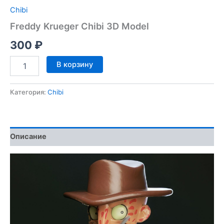
Chibi
Freddy Krueger Chibi 3D Model
300
₽
Количество
В корзину
товара
Freddy
Krueger
Категория:
Chibi
Chibi
3D
Model
Описание