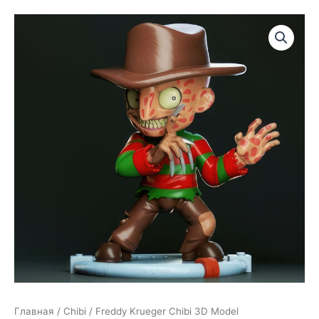
Главная
/
Chibi
/ Freddy Krueger Chibi 3D Model