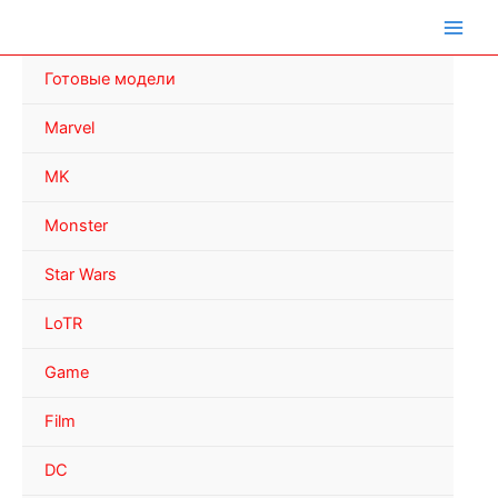
Перейти
к
содержимому
Готовые модели
Marvel
MK
Monster
Star Wars
LoTR
Game
Film
DC