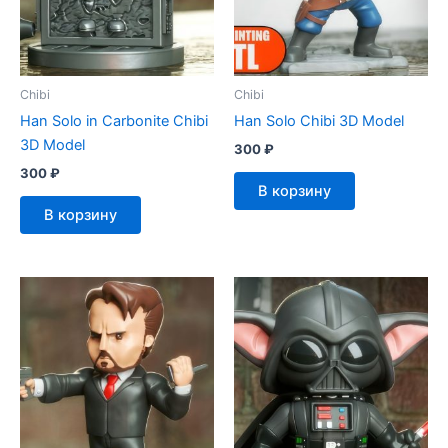
Chibi
Chibi
Han Solo in Carbonite Chibi
Han Solo Chibi 3D Model
3D Model
300
₽
300
₽
В корзину
В корзину