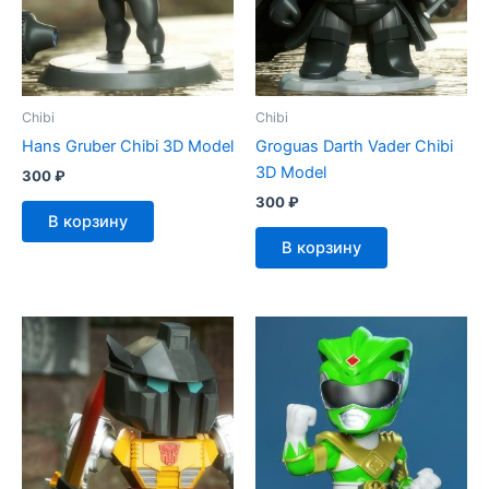
Chibi
Chibi
Hans Gruber Chibi 3D Model
Groguas Darth Vader Chibi
3D Model
300
₽
300
₽
В корзину
В корзину