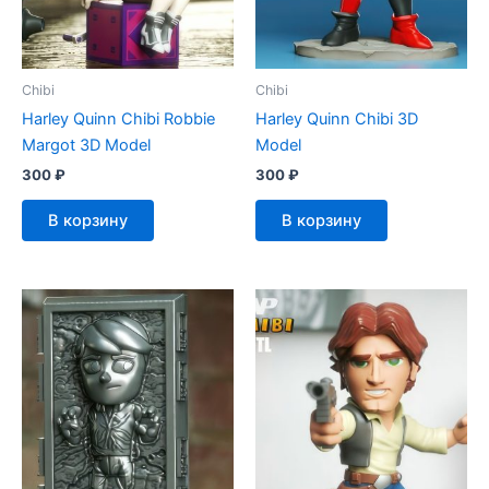
Chibi
Chibi
Harley Quinn Chibi Robbie
Harley Quinn Chibi 3D
Margot 3D Model
Model
300
₽
300
₽
В корзину
В корзину