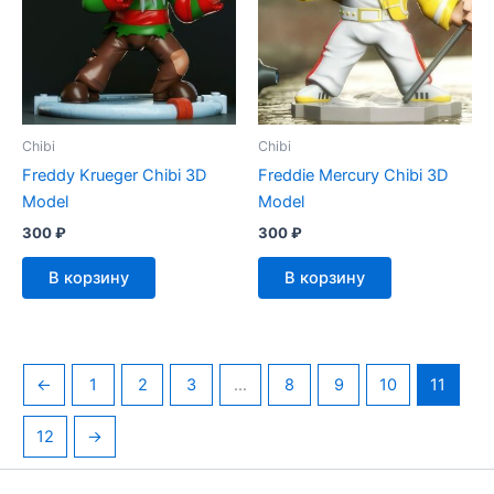
Chibi
Chibi
Freddy Krueger Chibi 3D
Freddie Mercury Chibi 3D
Model
Model
300
₽
300
₽
В корзину
В корзину
←
1
2
3
…
8
9
10
11
12
→