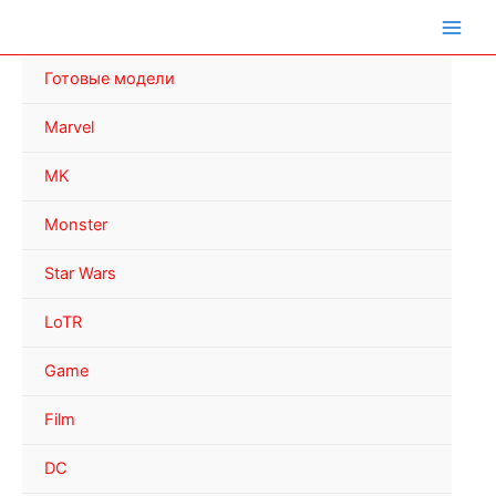
Перейти
к
содержимому
Готовые модели
Marvel
MK
Monster
Star Wars
LoTR
Game
Film
DC