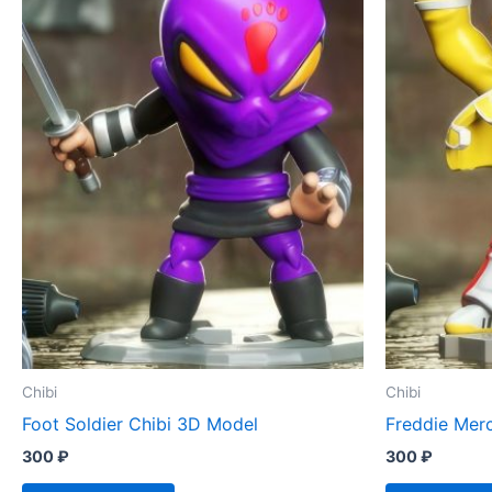
Chibi
Chibi
Foot Soldier Chibi 3D Model
Freddie Mer
300
₽
300
₽