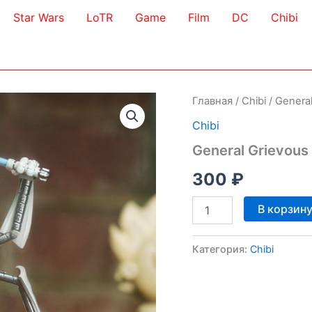
Star Wars
LoTR
Game
Film
DC
Chibi
Главная
/
Chibi
/ Genera
Chibi
General Grievous
300
₽
Количество
В корзин
товара
General
Grievous
Категория:
Chibi
Chibi
3D
Model