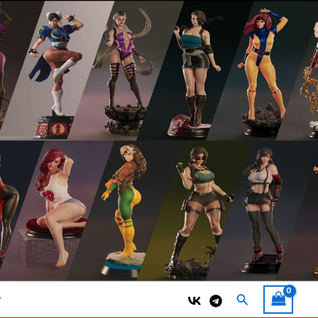
Поиск
т