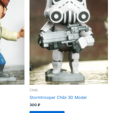
Chibi
Stormtrooper Chibi 3D Model
300
₽