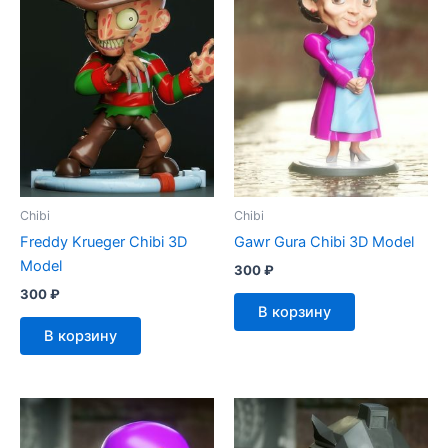
Chibi
Chibi
Freddy Krueger Chibi 3D
Gawr Gura Chibi 3D Model
Model
300
₽
300
₽
В корзину
В корзину