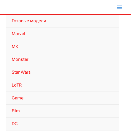
Перейти
к
содержимому
Готовые модели
Marvel
MK
Monster
Star Wars
LoTR
Game
Film
DC