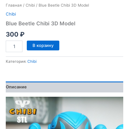
Главная
/
Chibi
/ Blue Beetle Chibi 3D Model
Chibi
Blue Beetle Chibi 3D Model
300
₽
Количество
В корзину
товара
Blue
Beetle
Категория:
Chibi
Chibi
3D
Model
Описание