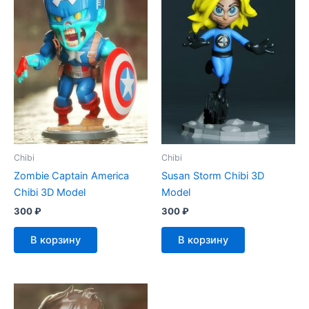
Chibi
Chibi
Zombie Captain America
Susan Storm Chibi 3D
Chibi 3D Model
Model
300
₽
300
₽
В корзину
В корзину