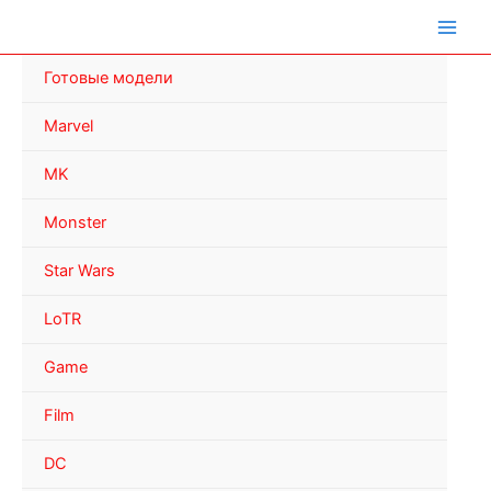
Перейти
к
содержимому
Готовые модели
Marvel
MK
Monster
Star Wars
LoTR
Game
Film
DC