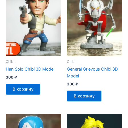
Chibi
Chibi
Han Solo Chibi 3D Model
General Grievous Chibi 3D
Model
300
₽
300
₽
В корзину
В корзину