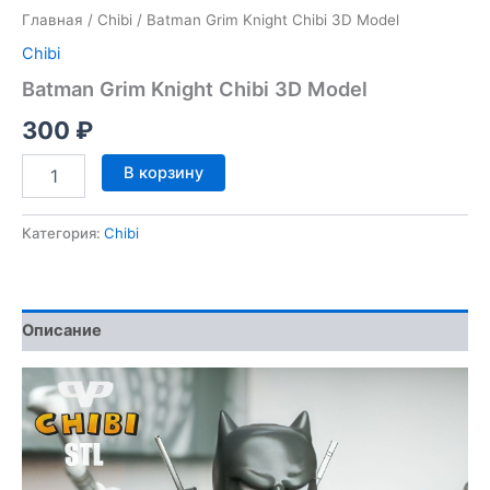
Главная
/
Chibi
/ Batman Grim Knight Chibi 3D Model
Chibi
Batman Grim Knight Chibi 3D Model
300
₽
Количество
В корзину
товара
Batman
Grim
Категория:
Chibi
Knight
Chibi
3D
Model
Описание