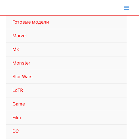
Перейти
к
содержимому
Готовые модели
Marvel
MK
Monster
Star Wars
LoTR
Game
Film
DC