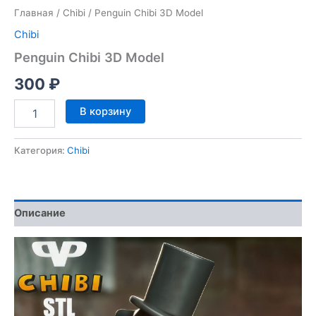
Главная
/
Chibi
/ Penguin Chibi 3D Model
Chibi
Penguin Chibi 3D Model
300
₽
Количество
В корзину
товара
Penguin
Chibi
Категория:
Chibi
3D
Model
Описание