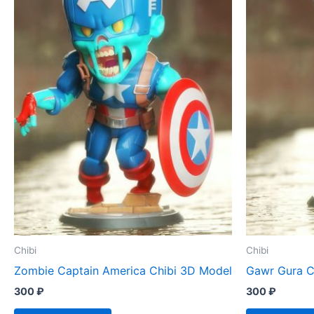
Chibi
Chibi
Zombie Captain America Chibi 3D Model
Gawr Gura C
300
₽
300
₽