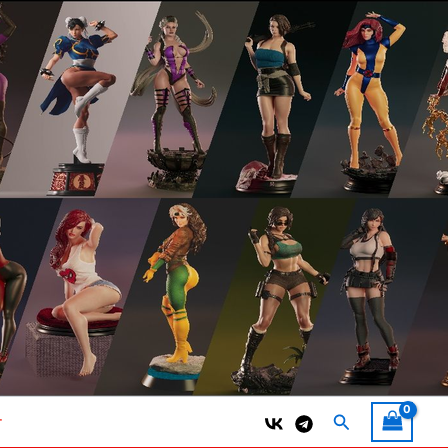
Поиск
т