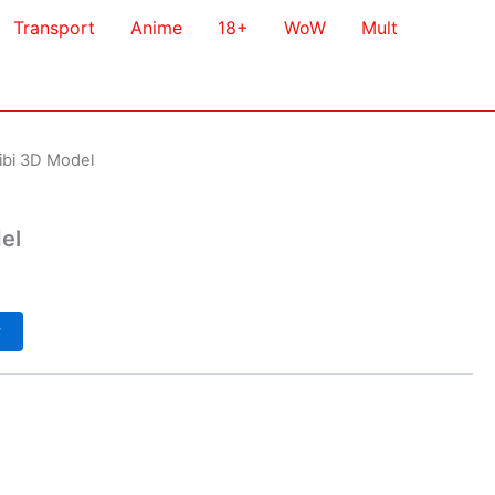
Transport
Anime
18+
WoW
Mult
ibi 3D Model
el
у