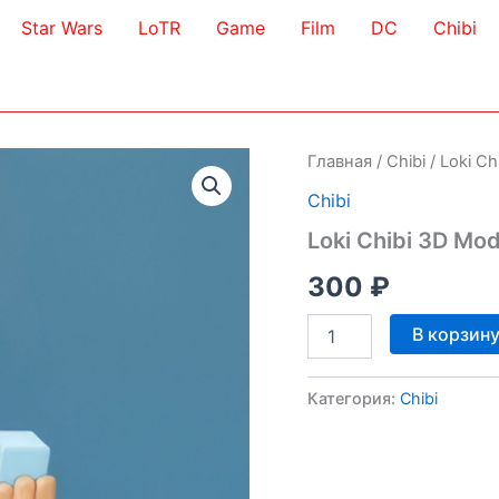
Star Wars
LoTR
Game
Film
DC
Chibi
Главная
/
Chibi
/ Loki Ch
Chibi
Loki Chibi 3D Mod
300
₽
Количество
В корзин
товара
Loki
Chibi
Категория:
Chibi
3D
Model