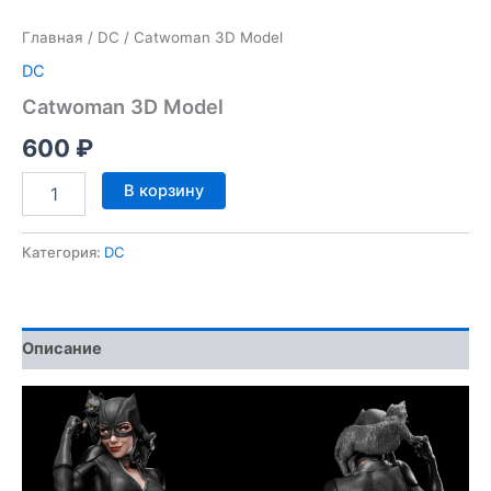
Главная
/
DC
/ Catwoman 3D Model
DC
Catwoman 3D Model
600
₽
Количество
В корзину
товара
Catwoman
3D
Категория:
DC
Model
Описание