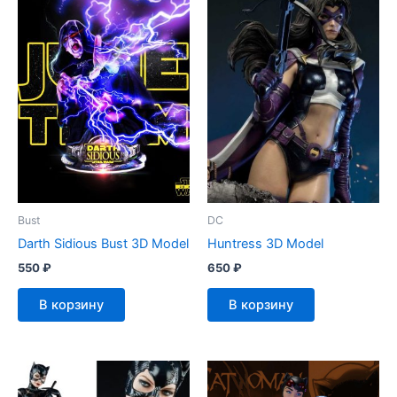
Bust
DC
Darth Sidious Bust 3D Model
Huntress 3D Model
550
₽
650
₽
В корзину
В корзину