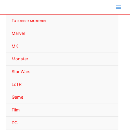
Перейти
к
содержимому
Готовые модели
Marvel
MK
Monster
Star Wars
LoTR
Game
Film
DC