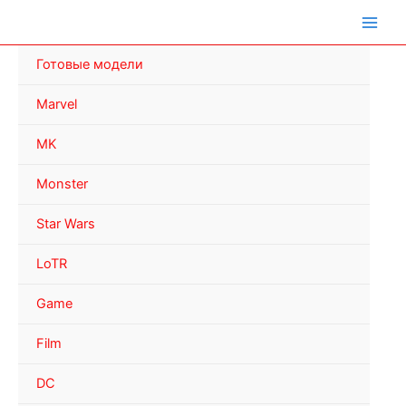
Перейти
к
содержимому
Готовые модели
Marvel
MK
Monster
Star Wars
LoTR
Game
Film
DC