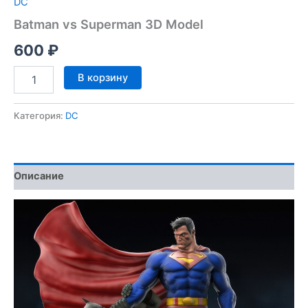
DC
Batman vs Superman 3D Model
600
₽
Количество
В корзину
товара
Batman
vs
Категория:
DC
Superman
3D
Model
Описание