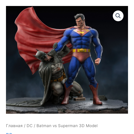
Главная
/
DC
/ Batman vs Superman 3D Model