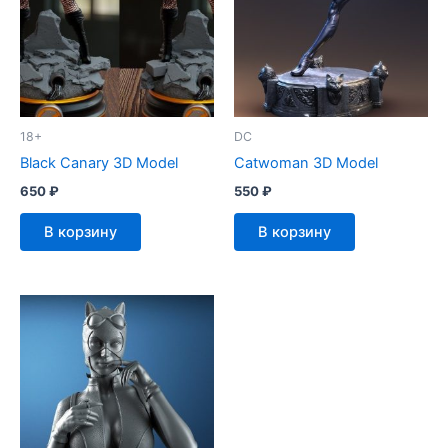
18+
DC
Black Canary 3D Model
Catwoman 3D Model
650
₽
550
₽
В корзину
В корзину