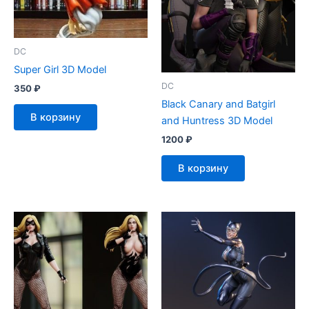
DC
Super Girl 3D Model
DC
350
₽
Black Canary and Batgirl
В корзину
and Huntress 3D Model
1200
₽
В корзину