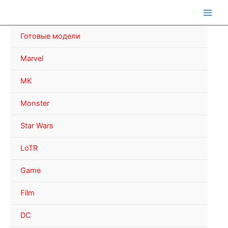
Перейти
к
содержимому
Готовые модели
Marvel
MK
Monster
Star Wars
LoTR
Game
Film
DC