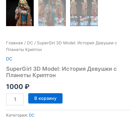
Главная
/
DC
/ SuperGirl 3D Model: История Девушки с
Планеты Криптон
DC
SuperGirl 3D Model: История Девушки с
Планеты Криптон
1000
₽
Количество
В корзину
товара
SuperGirl
3D
Категория:
DC
Model:
История
Девушки