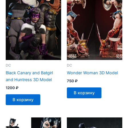
DC
DC
Black Canary and Batgirl
Wonder Woman 3D Model
and Huntress 3D Model
750
₽
1200
₽
В корзину
В корзину