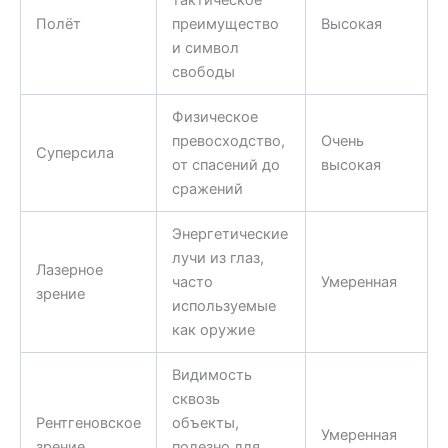
Полёт
преимущество
Высокая
и символ
свободы
Физическое
превосходство,
Очень
Суперсила
от спасений до
высокая
сражений
Энергетические
лучи из глаз,
Лазерное
часто
Умеренная
зрение
используемые
как оружие
Видимость
сквозь
Рентгеновское
объекты,
Умеренная
зрение
полезно для