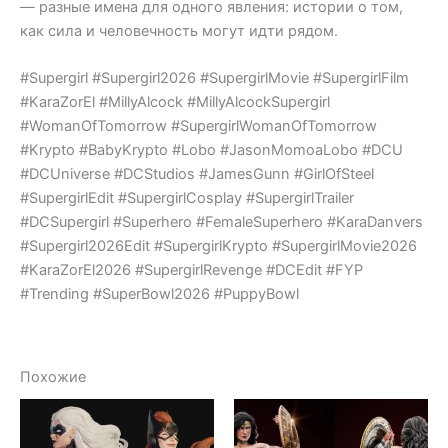
— разные имена для одного явления: истории о том,
как сила и человечность могут идти рядом.
#Supergirl #Supergirl2026 #SupergirlMovie #SupergirlFilm
#KaraZorEl #MillyAlcock #MillyAlcockSupergirl
#WomanOfTomorrow #SupergirlWomanOfTomorrow
#Krypto #BabyKrypto #Lobo #JasonMomoaLobo #DCU
#DCUniverse #DCStudios #JamesGunn #GirlOfSteel
#SupergirlEdit #SupergirlCosplay #SupergirlTrailer
#DCSupergirl #Superhero #FemaleSuperhero #KaraDanvers
#Supergirl2026Edit #SupergirlKrypto #SupergirlMovie2026
#KaraZorEl2026 #SupergirlRevenge #DCEdit #FYP
#Trending #SuperBowl2026 #PuppyBowl
Похожие