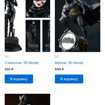
DC
DC
Catwoman 3D Model
Batman 3D Model
550
₽
650
₽
В корзину
В корзину