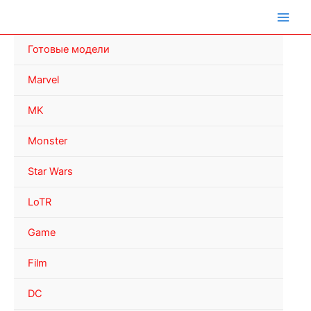
Перейти
к
содержимому
Готовые модели
Marvel
MK
Monster
Star Wars
LoTR
Game
Film
DC