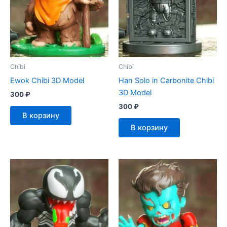
Chibi
Chibi
Ewok Chibi 3D Model
Han Solo in Carbonite Chibi
3D Model
300
₽
300
₽
В корзину
В корзину