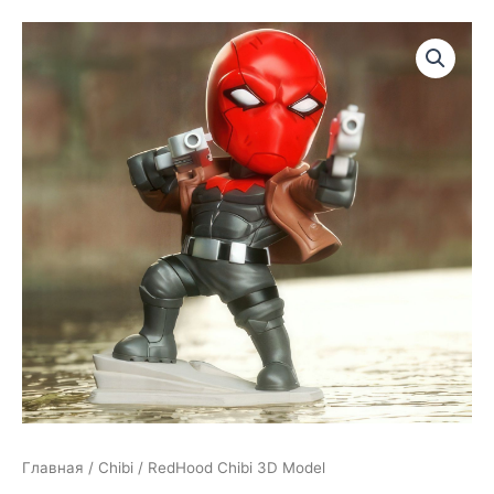
Главная
/
Chibi
/ RedHood Chibi 3D Model