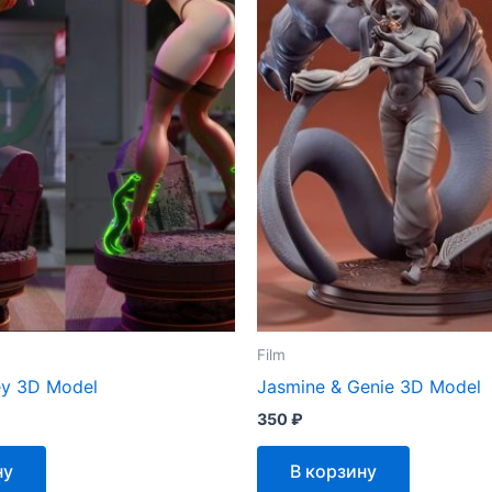
Film
ey 3D Model
Jasmine & Genie 3D Model
350
₽
ну
В корзину