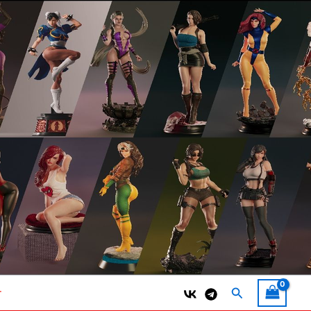
Поиск
т