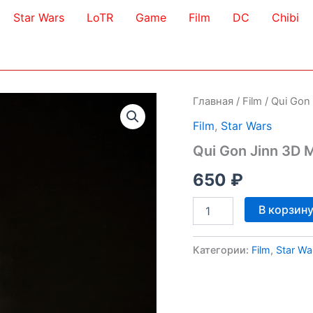
Star Wars
LoTR
Game
Film
DC
Chibi
Главная
/
Film
/ Qui Gon
Film
,
Star Wars
Qui Gon Jinn 3D 
650
₽
Количество
В корзин
товара
Qui
Gon
Категории:
Film
,
Star Wa
Jinn
3D
Model