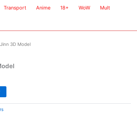
Transport
Anime
18+
WoW
Mult
 Jinn 3D Model
Model
у
rs