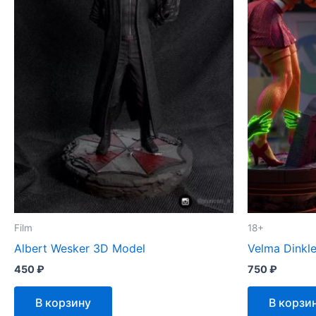
Film
18+
Albert Wesker 3D Model
Velma Dinkl
450
₽
750
₽
В корзину
В корзи