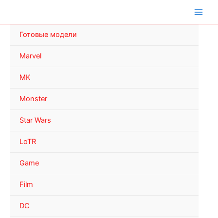
Перейти
к
содержимому
Готовые модели
Marvel
MK
Monster
Star Wars
LoTR
Game
Film
DC