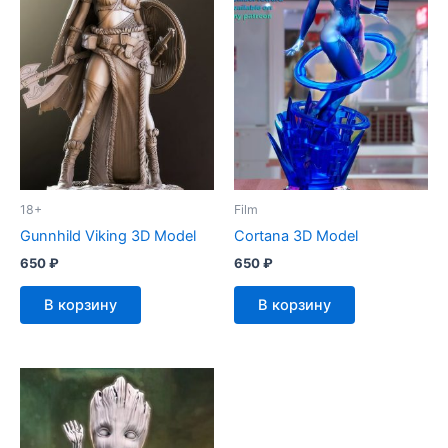
18+
Film
Gunnhild Viking 3D Model
Cortana 3D Model
650
₽
650
₽
В корзину
В корзину