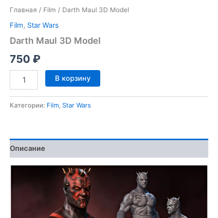
Главная
/
Film
/ Darth Maul 3D Model
Film
,
Star Wars
Darth Maul 3D Model
750
₽
Количество
В корзину
товара
Darth
Maul
Категории:
Film
,
Star Wars
3D
Model
Описание