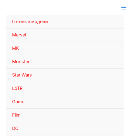
Перейти
к
содержимому
Готовые модели
Marvel
MK
Monster
Star Wars
LoTR
Game
Film
DC