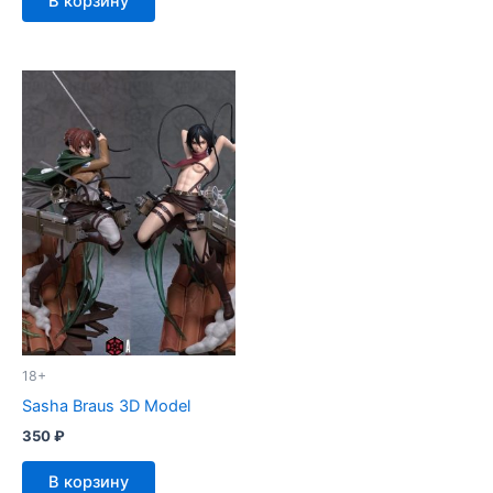
В корзину
18+
Sasha Braus 3D Model
350
₽
В корзину