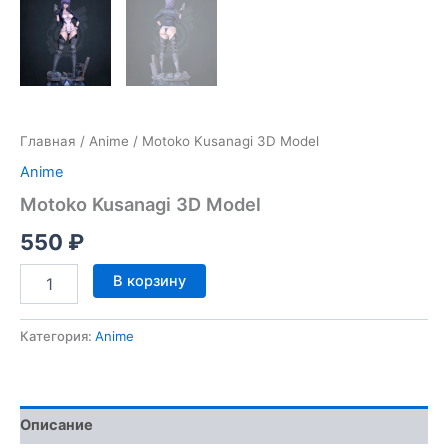
Главная
/
Anime
/ Motoko Kusanagi 3D Model
Anime
Motoko Kusanagi 3D Model
550
₽
Количество
В корзину
товара
Motoko
Kusanagi
Категория:
Anime
3D
Model
Описание