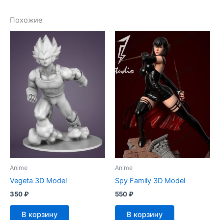
Похожие
Anime
Anime
Vegeta 3D Model
Spy Family 3D Model
350
₽
550
₽
В корзину
В корзину