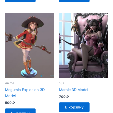
Anime
18+
Megumin Explosion 3D
Marnie 3D Model
Model
700
₽
500
₽
В корзину