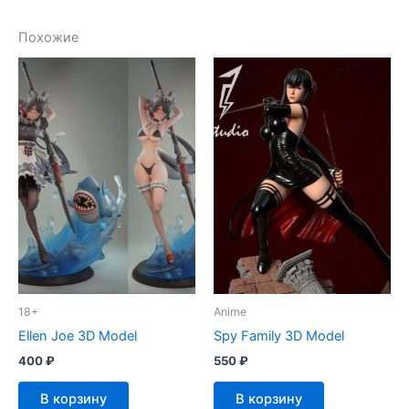
Похожие
18+
Anime
Ellen Joe 3D Model
Spy Family 3D Model
400
₽
550
₽
В корзину
В корзину