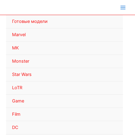
Перейти
к
содержимому
Готовые модели
Marvel
MK
Monster
Star Wars
LoTR
Game
Film
DC