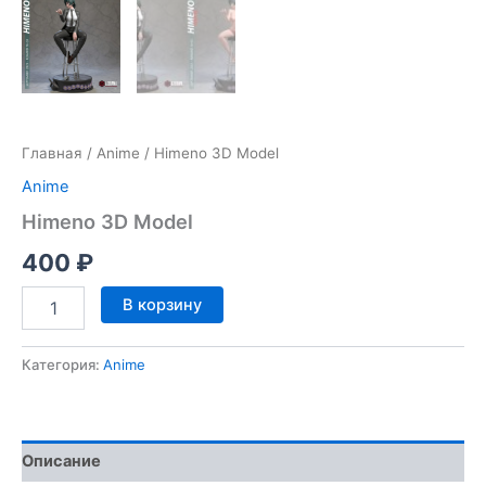
Главная
/
Anime
/ Himeno 3D Model
Anime
Himeno 3D Model
400
₽
Количество
В корзину
товара
Himeno
3D
Категория:
Anime
Model
Описание