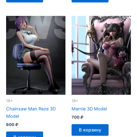
18+
18+
Chainsaw Man Reze 3D
Marnie 3D Model
Model
700
₽
600
₽
В корзину