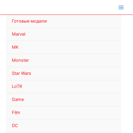
Перейти
к
содержимому
Готовые модели
Marvel
MK
Monster
Star Wars
LoTR
Game
Film
DC