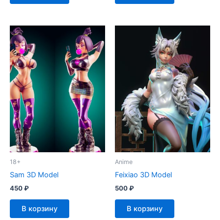
18+
Anime
Sam 3D Model
Feixiao 3D Model
450
₽
500
₽
В корзину
В корзину