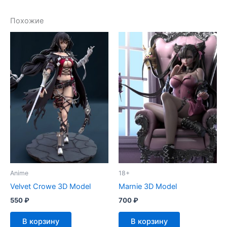
Похожие
Anime
18+
Velvet Crowe 3D Model
Marnie 3D Model
550
₽
700
₽
В корзину
В корзину