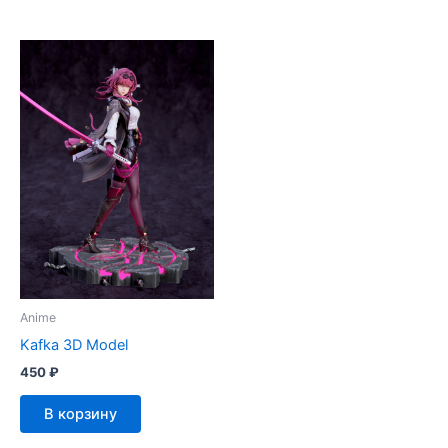
Anime
Kafka 3D Model
450
₽
В корзину