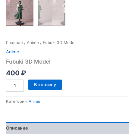
Главная
/
Anime
/ Fubuki 3D Model
Anime
Fubuki 3D Model
400
₽
Количество
В корзину
товара
Fubuki
3D
Категория:
Anime
Model
Описание