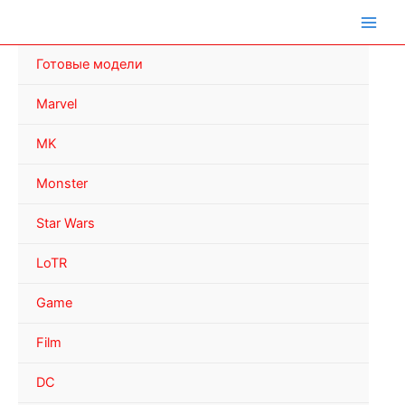
Перейти
к
содержимому
Готовые модели
Marvel
MK
Monster
Star Wars
LoTR
Game
Film
DC