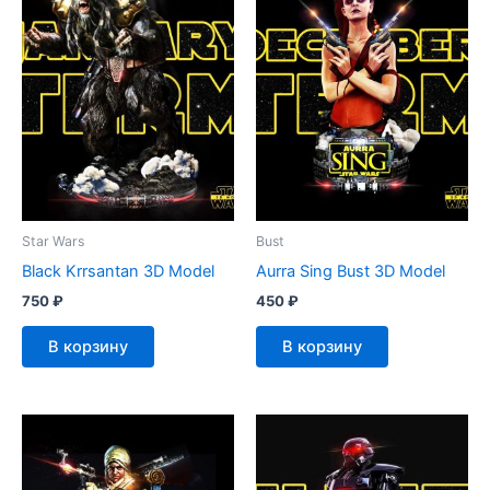
Star Wars
Bust
Black Krrsantan 3D Model
Aurra Sing Bust 3D Model
750
₽
450
₽
В корзину
В корзину