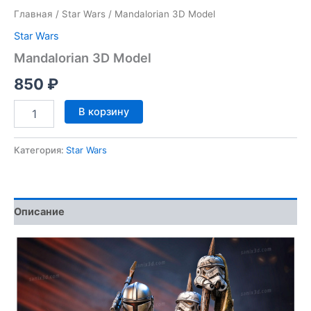
Главная
/
Star Wars
/ Mandalorian 3D Model
Star Wars
Mandalorian 3D Model
850
₽
Количество
В корзину
товара
Mandalorian
3D
Категория:
Star Wars
Model
Описание