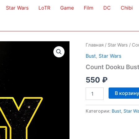
Star Wars
LoTR
Game
Film
DC
Chibi
Главная
/
Star Wars
/ Co
Bust
,
Star Wars
Count Dooku Bus
550
₽
Количество
В корзин
товара
Count
Dooku
Категории:
Bust
,
Star W
Bust
3D
Model