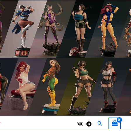
Поиск
т