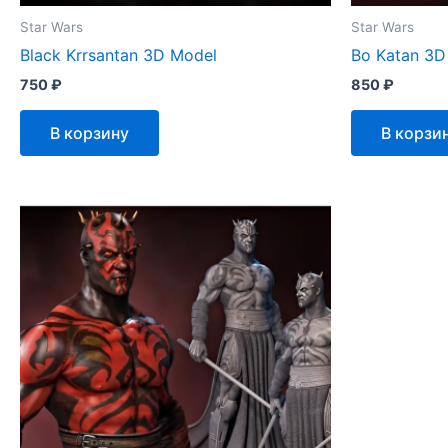
Star Wars
Star Wars
Black Krrsantan 3D Model
Bo Katan 3D
750
₽
850
₽
В корзину
В корзи