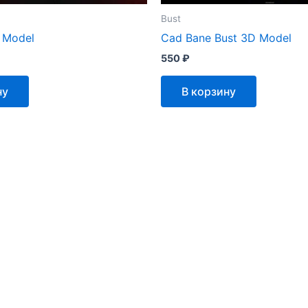
Bust
 Model
Cad Bane Bust 3D Model
550
₽
ну
В корзину