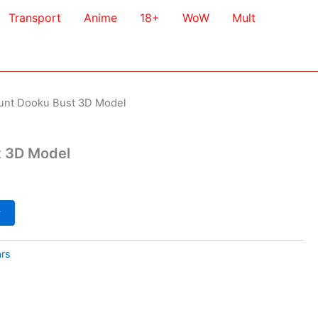
Transport
Anime
18+
WoW
Mult
unt Dooku Bust 3D Model
t 3D Model
у
ars