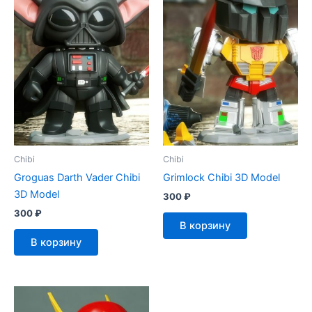
Chibi
Chibi
Groguas Darth Vader Chibi
Grimlock Chibi 3D Model
3D Model
300
₽
300
₽
В корзину
В корзину