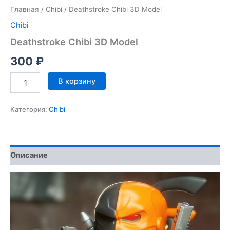
Главная
/
Chibi
/ Deathstroke Chibi 3D Model
Chibi
Deathstroke Chibi 3D Model
300
₽
Количество
В корзину
товара
Deathstroke
Chibi
Категория:
Chibi
3D
Model
Описание