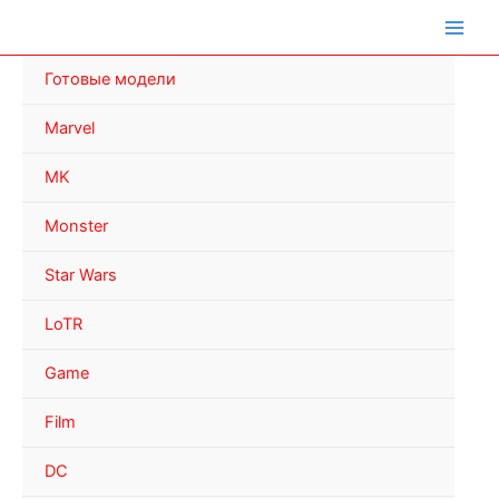
Перейти
к
содержимому
Готовые модели
Marvel
MK
Monster
Star Wars
LoTR
Game
Film
DC