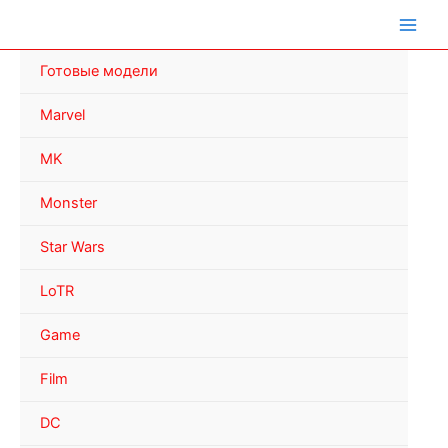
Перейти
к
содержимому
Готовые модели
Marvel
MK
Monster
Star Wars
LoTR
Game
Film
DC