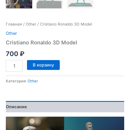
Главная
/
Other
/ Cristiano Ronaldo 3D Model
Other
Cristiano Ronaldo 3D Model
700
₽
Количество
В корзину
товара
Cristiano
Ronaldo
Категория:
Other
3D
Model
Описание