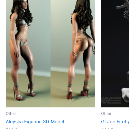
Other
Other
Aleysha Figurine 3D Model
GI Joe Firef