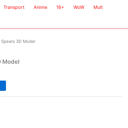
Transport
Anime
18+
WoW
Mult
y Spears 3D Model
D Model
у