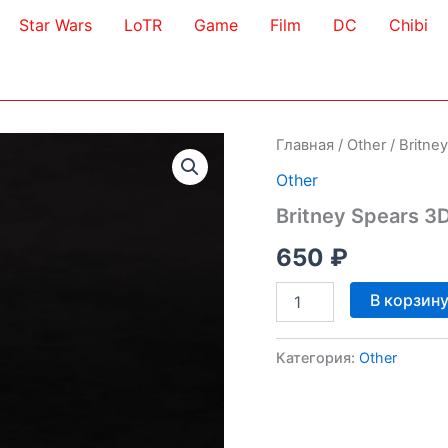
Star Wars
LoTR
Game
Film
DC
Chibi
Главная
/
Other
/ Britne
Other
Britney Spears 3
650
₽
Количество
В корзин
товара
Britney
Spears
Категория:
Other
3D
Model