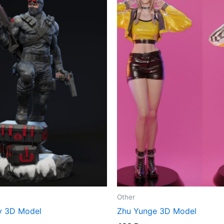
Other
ly 3D Model
Zhu Yunge 3D Model