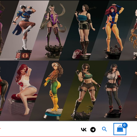
Поиск
т