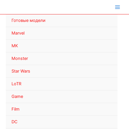
Перейти
к
содержимому
Готовые модели
Marvel
MK
Monster
Star Wars
LoTR
Game
Film
DC