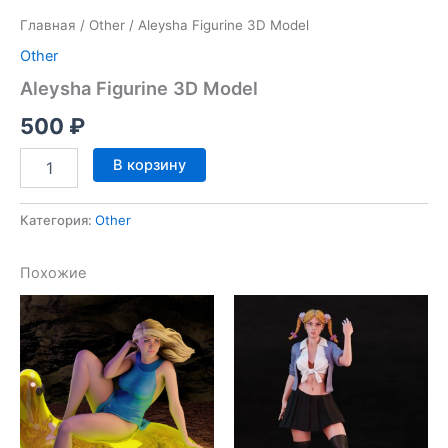
Главная
/
Other
/ Aleysha Figurine 3D Model
Other
Aleysha Figurine 3D Model
500
₽
Количество
В корзину
товара
Aleysha
Figurine
Категория:
Other
3D
Model
Похожие