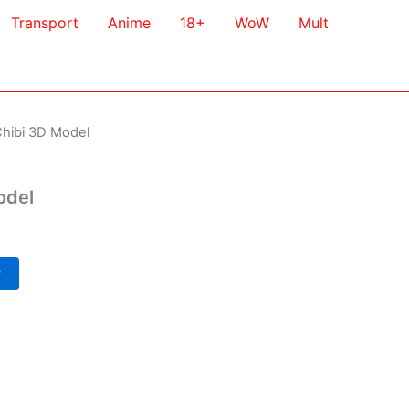
Transport
Anime
18+
WoW
Mult
Chibi 3D Model
odel
у