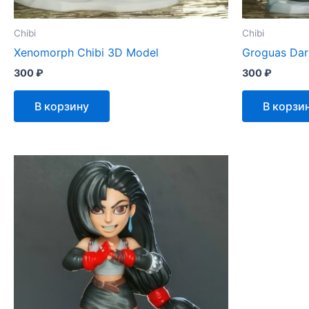
Chibi
Chibi
Xenomorph Chibi 3D Model
Groguas Dar
300
₽
300
₽
В корзину
В корзи