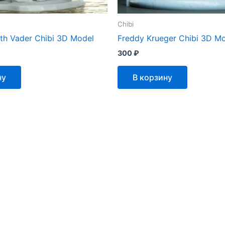
Chibi
th Vader Chibi 3D Model
Freddy Krueger Chibi 3D M
300
₽
ну
В корзину