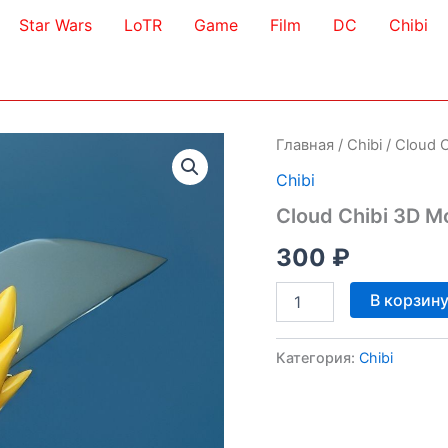
Star Wars
LoTR
Game
Film
DC
Chibi
Главная
/
Chibi
/ Cloud 
Chibi
Cloud Chibi 3D M
300
₽
Количество
В корзин
товара
Cloud
Chibi
Категория:
Chibi
3D
Model