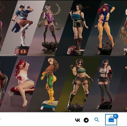
Поиск
т