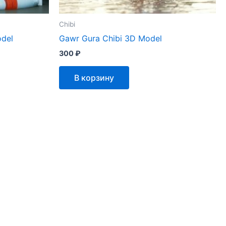
Chibi
odel
Gawr Gura Chibi 3D Model
300
₽
В корзину