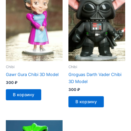
Chibi
Chibi
Gawr Gura Chibi 3D Model
Groguas Darth Vader Chibi
3D Model
300
₽
300
₽
В корзину
В корзину