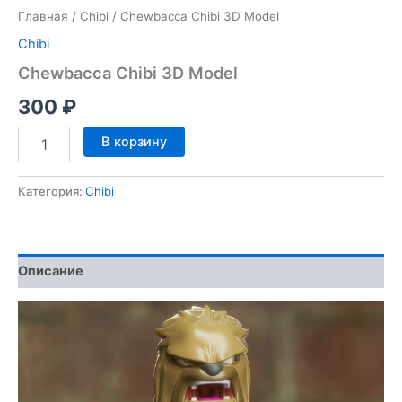
Главная
/
Chibi
/ Chewbacca Chibi 3D Model
Chibi
Chewbacca Chibi 3D Model
300
₽
Количество
В корзину
товара
Chewbacca
Chibi
Категория:
Chibi
3D
Model
Описание