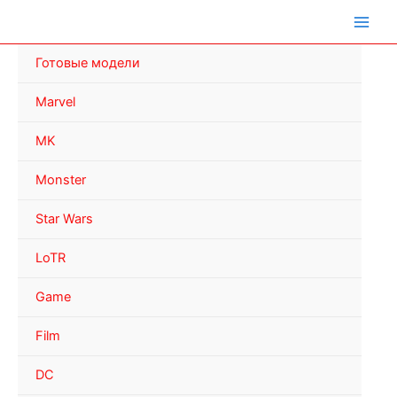
Перейти
к
содержимому
Готовые модели
Marvel
MK
Monster
Star Wars
LoTR
Game
Film
DC