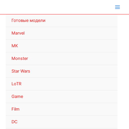
Перейти
к
содержимому
Готовые модели
Marvel
MK
Monster
Star Wars
LoTR
Game
Film
DC