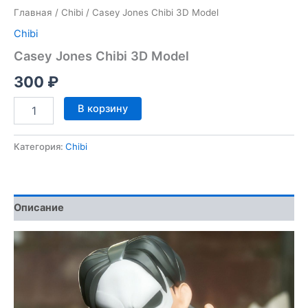
Главная
/
Chibi
/ Casey Jones Chibi 3D Model
Chibi
Casey Jones Chibi 3D Model
300
₽
Количество
В корзину
товара
Casey
Jones
Категория:
Chibi
Chibi
3D
Model
Описание