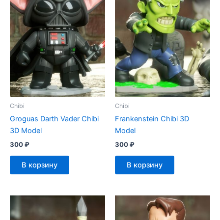
Chibi
Chibi
Groguas Darth Vader Chibi
Frankenstein Chibi 3D
3D Model
Model
300
₽
300
₽
В корзину
В корзину