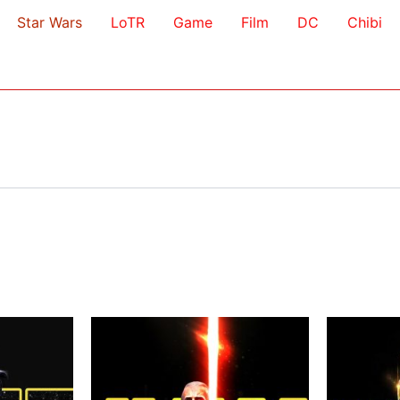
Star Wars
LoTR
Game
Film
DC
Chibi