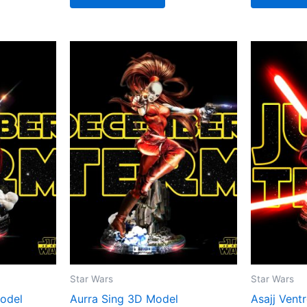
Star Wars
Star Wars
Model
Aurra Sing 3D Model
Asajj Vent