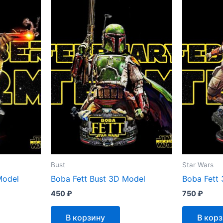
Bust
Star Wars
Model
Boba Fett Bust 3D Model
Boba Fett
450
₽
750
₽
В корзину
В кор