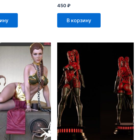
450
₽
зину
В корзину