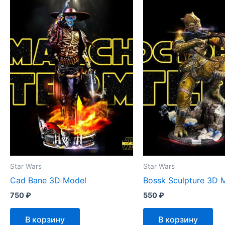
Star Wars
Star Wars
Cad Bane 3D Model
Bossk Sculpture 3D 
750
₽
550
₽
В корзину
В корзину