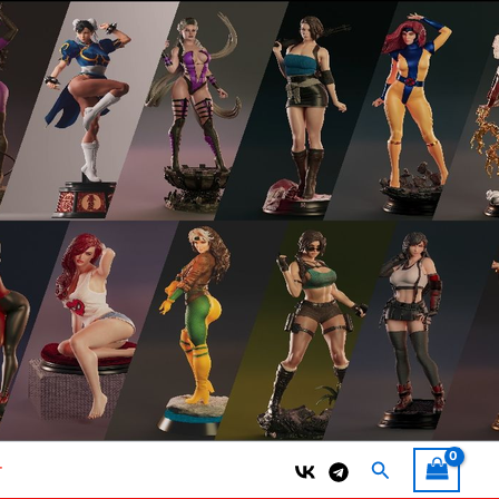
Поиск
т