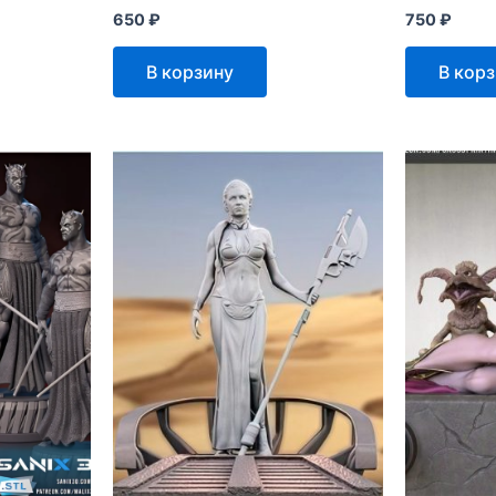
650
₽
750
₽
В корзину
В кор