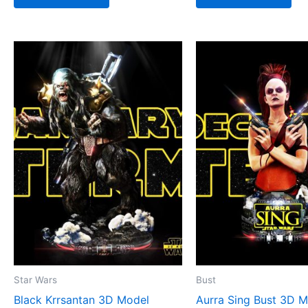
Star Wars
Bust
Black Krrsantan 3D Model
Aurra Sing Bust 3D 