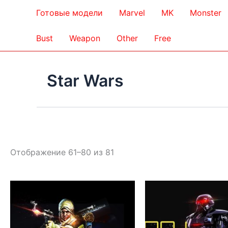
Готовые модели
Marvel
MK
Monster
Bust
Weapon
Other
Free
Star Wars
Сортировка:
Отображение 61–80 из 81
самые
недавние