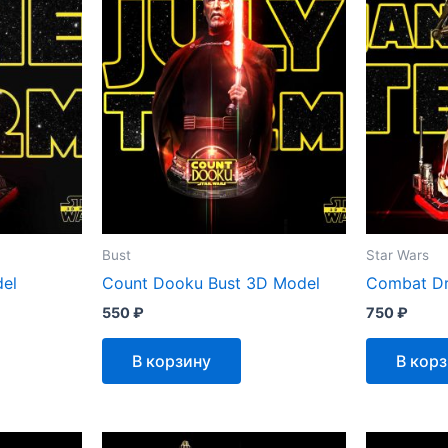
Bust
Star Wars
el
Count Dooku Bust 3D Model
Combat Dr
550
₽
750
₽
В корзину
В кор