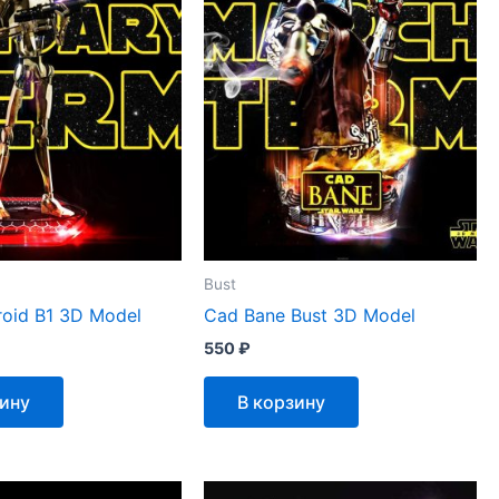
Bust
oid B1 3D Model
Cad Bane Bust 3D Model
550
₽
зину
В корзину