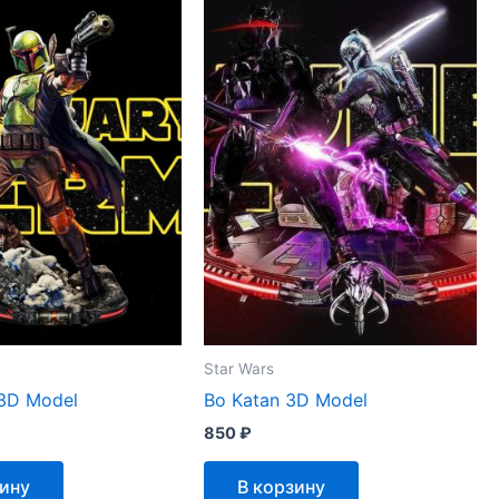
Star Wars
 3D Model
Bo Katan 3D Model
850
₽
зину
В корзину