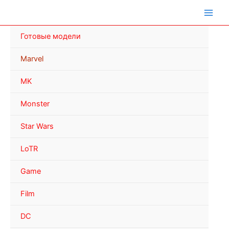
Перейти
к
содержимому
Готовые модели
Marvel
MK
Monster
Star Wars
LoTR
Game
Film
DC