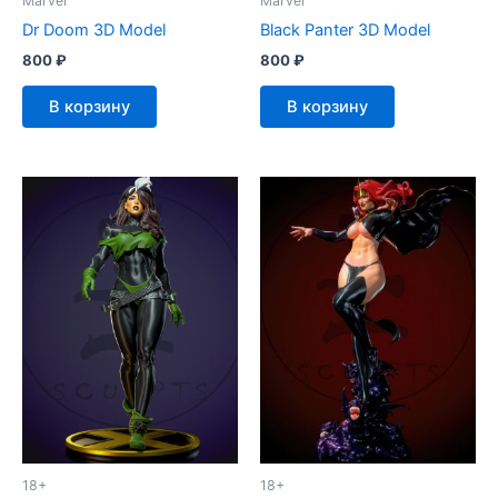
Marvel
Marvel
Dr Doom 3D Model
Black Panter 3D Model
800
₽
800
₽
В корзину
В корзину
18+
18+