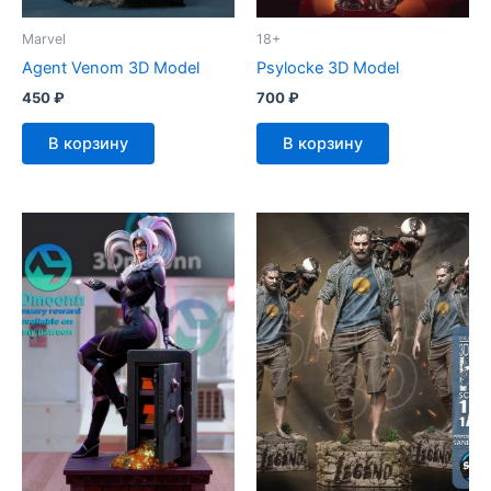
Marvel
18+
Agent Venom 3D Model
Psylocke 3D Model
450
₽
700
₽
В корзину
В корзину