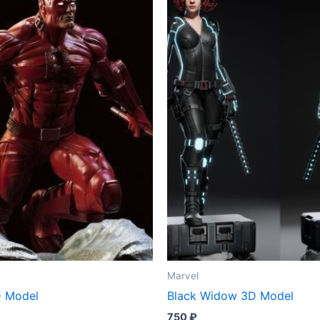
Marvel
D Model
Black Widow 3D Model
750
₽