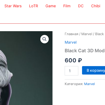
Star Wars
LoTR
Game
Film
DC
Chibi
Главная
/
Marvel
/ Black
Marvel
Black Cat 3D Mod
600
₽
Количество
В корзин
товара
Black
Cat
Категория:
Marvel
3D
Model