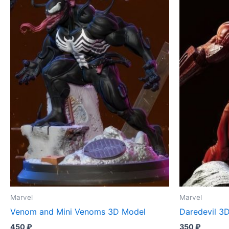
Marvel
Marvel
Venom and Mini Venoms 3D Model
Daredevil 3
450
₽
350
₽