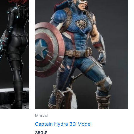
Marvel
Captain Hydra 3D Model
350
₽