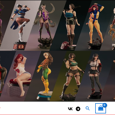
Поиск
т