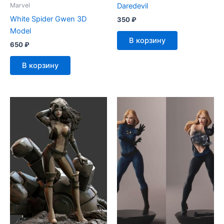
Daredevil
Marvel
White Spider Gwen 3D
350
₽
Model
В корзину
650
₽
В корзину