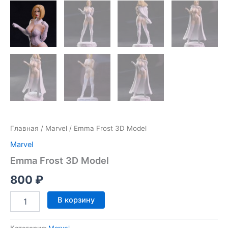
Главная
/
Marvel
/ Emma Frost 3D Model
Marvel
Emma Frost 3D Model
800
₽
Количество
В корзину
товара
Emma
Frost
Категория:
Marvel