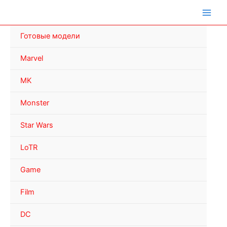
Перейти
к
содержимому
Готовые модели
Marvel
MK
Monster
Star Wars
LoTR
Game
Film
DC