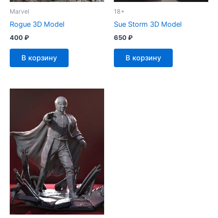
Marvel
18+
Rogue 3D Model
Sue Storm 3D Model
400
₽
650
₽
В корзину
В корзину