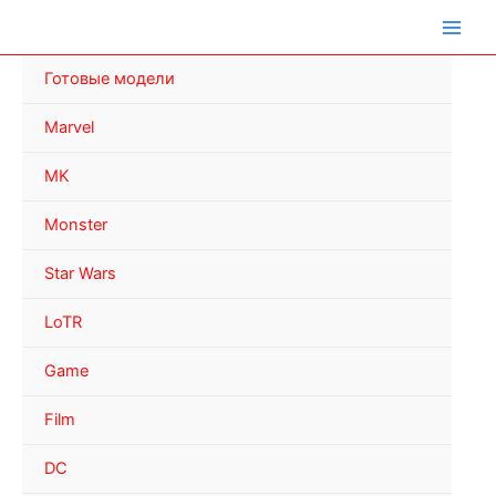
Перейти
к
содержимому
Готовые модели
Marvel
MK
Monster
Star Wars
LoTR
Game
Film
DC