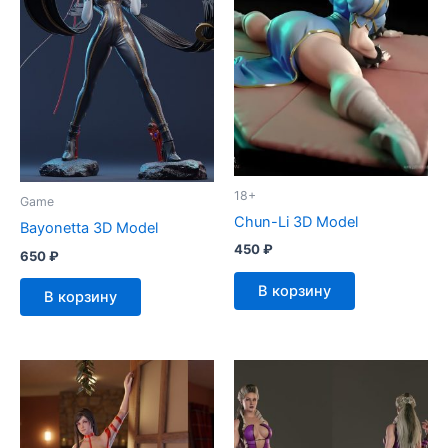
18+
Game
Chun-Li 3D Model
Bayonetta 3D Model
450
₽
650
₽
В корзину
В корзину