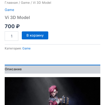
Главная
/
Game
/ Vi 3D Model
Game
Vi 3D Model
700
₽
Количество
В корзину
товара
Vi
3D
Категория:
Game
Model
Описание