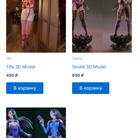
18+
Game
Tifa 3D Model
Sindel 3D Model
450
₽
850
₽
В корзину
В корзину