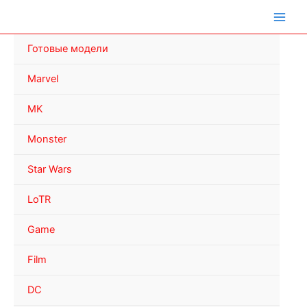
Перейти
к
содержимому
Готовые модели
Marvel
MK
Monster
Star Wars
LoTR
Game
Film
DC