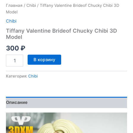
Главная
/
Chibi
/ Tiffany Valentine Brideof Chucky Chibi 3D
Model
Chibi
Tiffany Valentine Brideof Chucky Chibi 3D
Model
300
₽
Количество
В корзину
товара
Tiffany
Valentine
Категория:
Chibi
Brideof
Chucky
Chibi
3D
Описание
Model