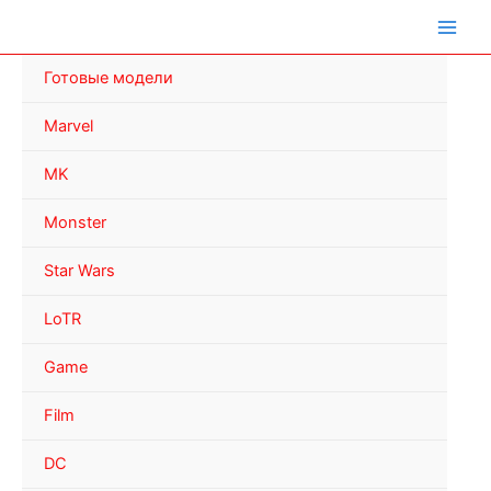
Перейти
к
содержимому
Готовые модели
Marvel
MK
Monster
Star Wars
LoTR
Game
Film
DC