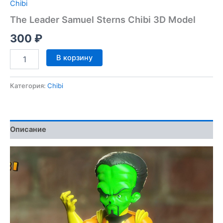
Chibi
The Leader Samuel Sterns Chibi 3D Model
300
₽
Количество
В корзину
товара
The
Leader
Категория:
Chibi
Samuel
Sterns
Chibi
3D
Описание
Model