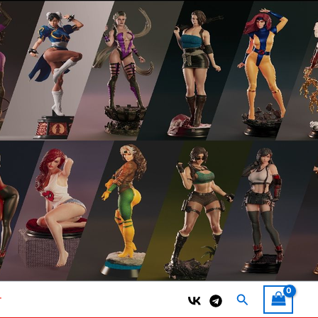
Поиск
т