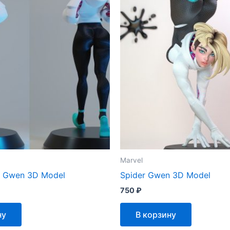
Marvel
r Gwen 3D Model
Spider Gwen 3D Model
750
₽
ну
В корзину