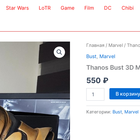
Star Wars
LoTR
Game
Film
DC
Chibi
Главная
/
Marvel
/ Thano
Bust
,
Marvel
Thanos Bust 3D 
550
₽
Количество
В корзин
товара
Thanos
Bust
Категории:
Bust
,
Marvel
3D
Model