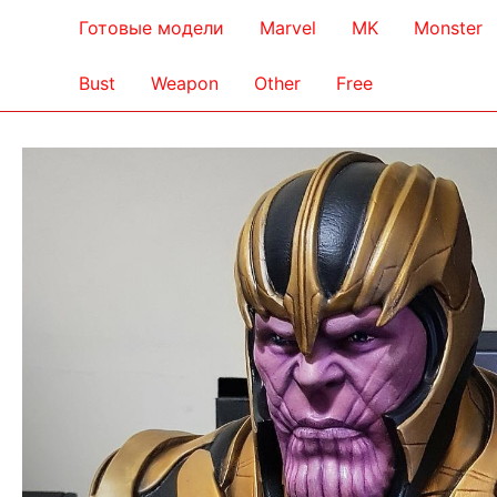
Готовые модели
Marvel
MK
Monster
Bust
Weapon
Other
Free