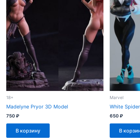
18+
Marvel
Madelyne Pryor 3D Model
White Spide
750
₽
650
₽
В корзину
В корзи