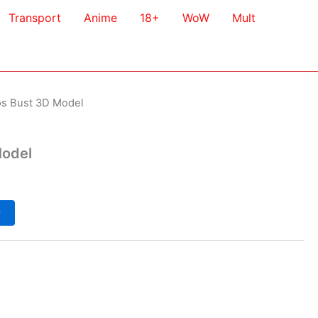
Transport
Anime
18+
WoW
Mult
s Bust 3D Model
Model
у