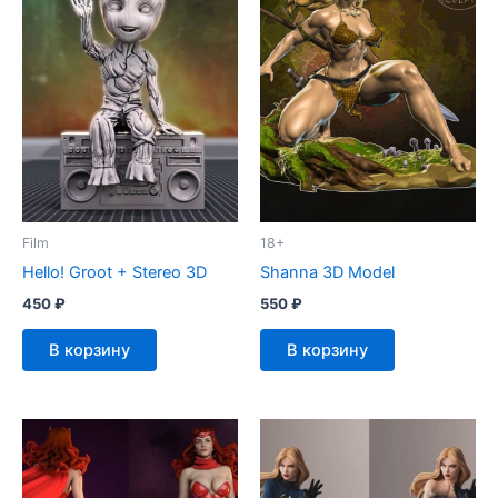
Film
18+
Hello! Groot + Stereo 3D
Shanna 3D Model
450
₽
550
₽
В корзину
В корзину