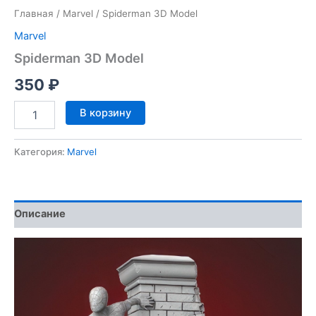
Главная
/
Marvel
/ Spiderman 3D Model
Marvel
Spiderman 3D Model
350
₽
Количество
В корзину
товара
Spiderman
3D
Категория:
Marvel
Model
Описание