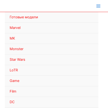
Перейти
к
содержимому
Готовые модели
Marvel
MK
Monster
Star Wars
LoTR
Game
Film
DC