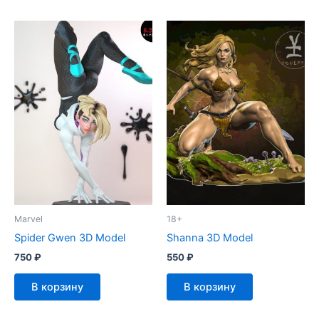
Marvel
18+
Spider Gwen 3D Model
Shanna 3D Model
750
₽
550
₽
В корзину
В корзину