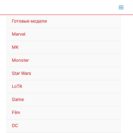
Перейти
к
содержимому
Готовые модели
Marvel
MK
Monster
Star Wars
LoTR
Game
Film
DC