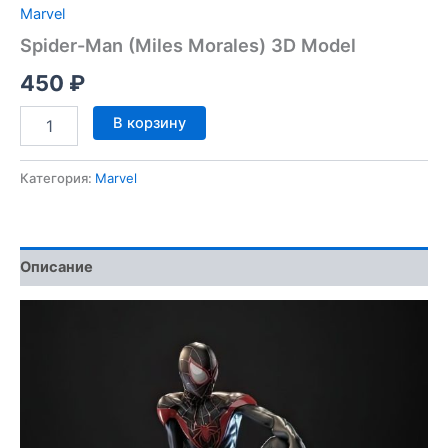
Marvel
Spider-Man (Miles Morales) 3D Model
450
₽
Количество
В корзину
товара
Spider-
Man
Категория:
Marvel
(Miles
Morales)
3D
Model
Описание