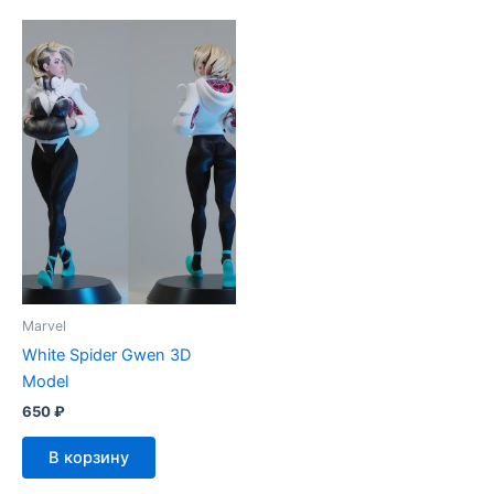
Marvel
White Spider Gwen 3D
Model
650
₽
В корзину