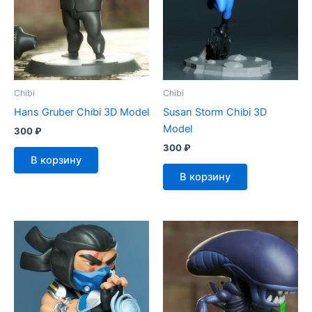
Chibi
Chibi
Hans Gruber Chibi 3D Model
Susan Storm Chibi 3D
Model
300
₽
300
₽
В корзину
В корзину