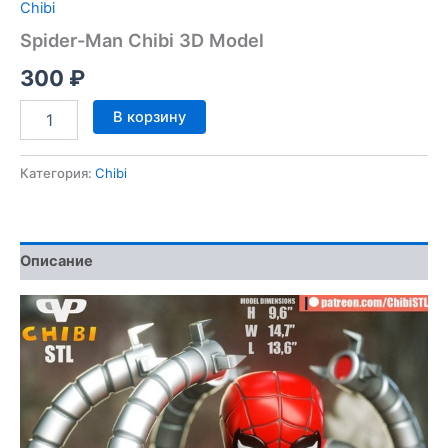
Chibi
Spider-Man Chibi 3D Model
300
₽
Количество
В корзину
товара
Spider-
Man
Категория:
Chibi
Chibi
3D
Model
Описание