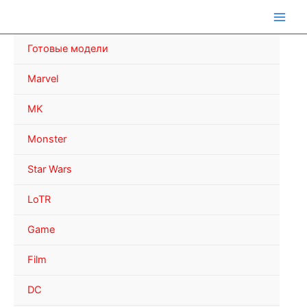
Перейти
к
содержимому
Готовые модели
Marvel
MK
Monster
Star Wars
LoTR
Game
Film
DC