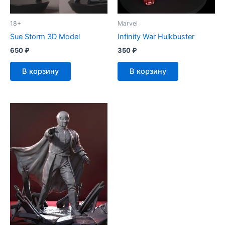
18+
Marvel
Sue Storm 3D Model
Infinity War Hulkbuster
650
₽
350
₽
В корзину
В корзину