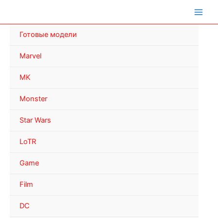
Перейти
к
содержимому
Готовые модели
Marvel
MK
Monster
Star Wars
LoTR
Game
Film
DC