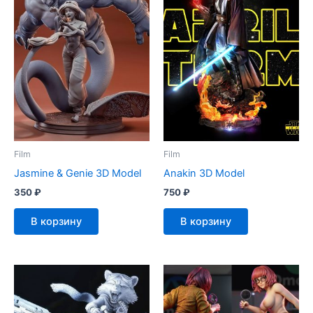
Film
Film
Jasmine & Genie 3D Model
Anakin 3D Model
350
₽
750
₽
В корзину
В корзину