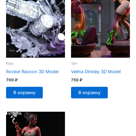
Film
18+
Rocket Racoon 3D Model
Velma Dinkley 3D Model
700
₽
750
₽
В корзину
В корзину