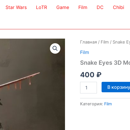
Star Wars
LoTR
Game
Film
DC
Chibi
Главная
/
Film
/ Snake E
Film
Snake Eyes 3D M
400
₽
Количество
В корзин
товара
Snake
Eyes
Категория:
Film
3D
Model