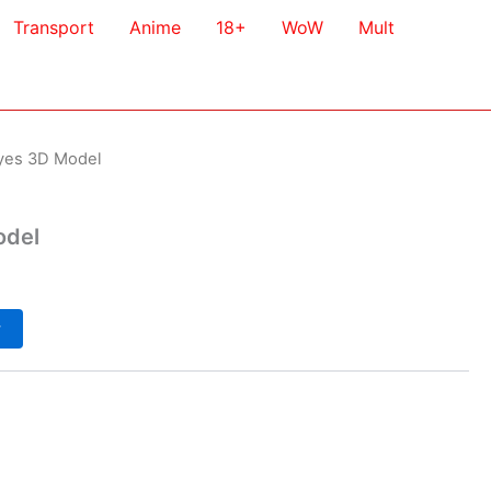
Transport
Anime
18+
WoW
Mult
yes 3D Model
odel
у