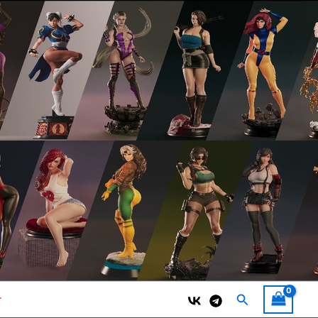
Поиск
т