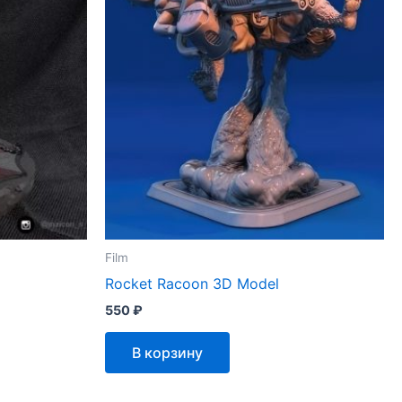
Film
Rocket Racoon 3D Model
550
₽
В корзину