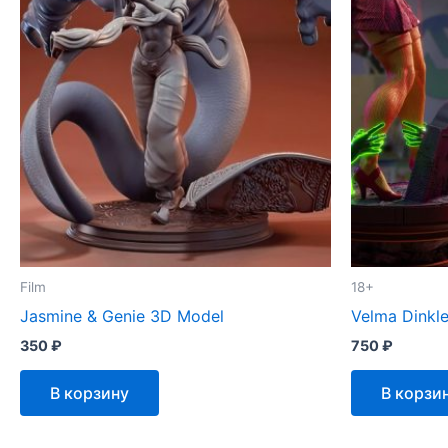
Film
18+
Jasmine & Genie 3D Model
Velma Dinkl
350
₽
750
₽
В корзину
В корзи