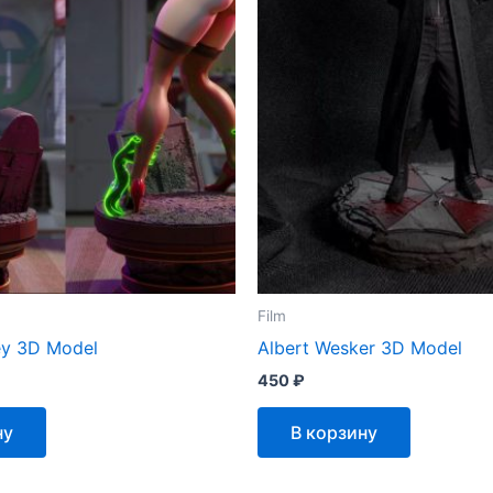
Film
ey 3D Model
Albert Wesker 3D Model
450
₽
ну
В корзину