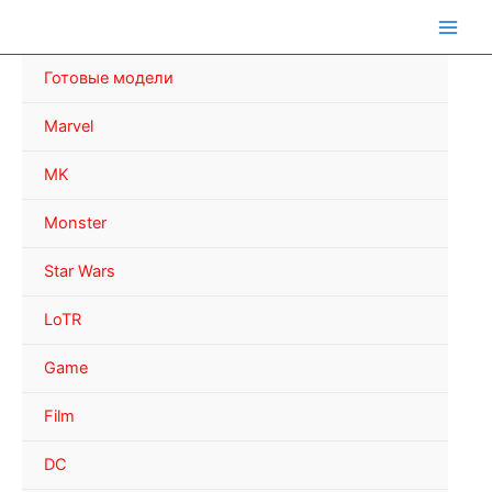
Перейти
к
содержимому
Готовые модели
Marvel
MK
Monster
Star Wars
LoTR
Game
Film
DC