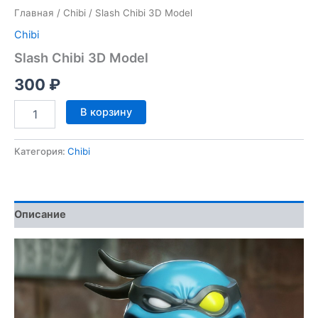
Главная
/
Chibi
/ Slash Chibi 3D Model
Chibi
Slash Chibi 3D Model
300
₽
Количество
В корзину
товара
Slash
Chibi
Категория:
Chibi
3D
Model
Описание