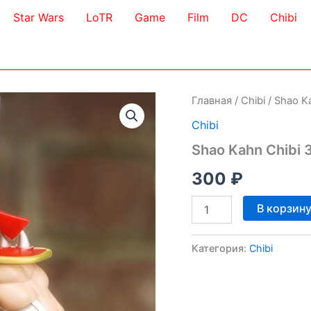
Star Wars
LoTR
Game
Film
DC
Chibi
Главная
/
Chibi
/ Shao K
Chibi
Shao Kahn Chibi 
300
₽
Количество
В корзин
товара
Shao
Kahn
Категория:
Chibi
Chibi
3D
Model