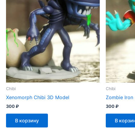
Chibi
Chibi
Xenomorph Chibi 3D Model
Zombie Iron
300
₽
300
₽
В корзину
В корзи