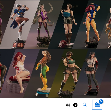
Поиск
т