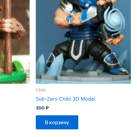
Chibi
Sub-Zero Chibi 3D Model
300
₽
В корзину