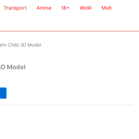
Transport
Anime
18+
WoW
Mult
ahn Chibi 3D Model
3D Model
у