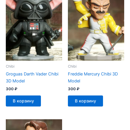
Chibi
Chibi
Groguas Darth Vader Chibi
Freddie Mercury Chibi 3D
3D Model
Model
300
₽
300
₽
В корзину
В корзину