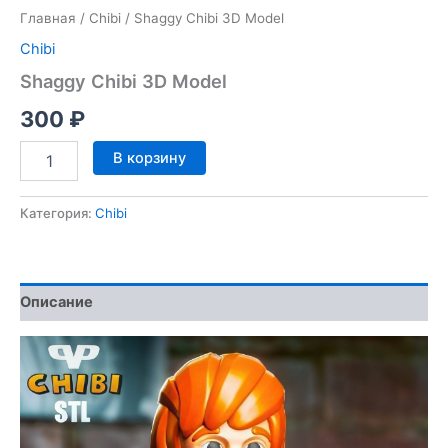
Главная
/
Chibi
/ Shaggy Chibi 3D Model
Chibi
Shaggy Chibi 3D Model
300
₽
Количество
В корзину
товара
Shaggy
Chibi
Категория:
Chibi
3D
Model
Описание