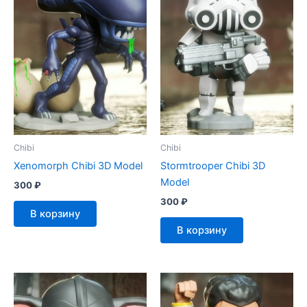
Chibi
Chibi
Xenomorph Chibi 3D Model
Stormtrooper Chibi 3D
Model
300
₽
300
₽
В корзину
В корзину