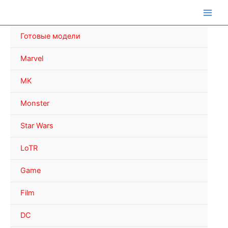
Перейти
к
содержимому
Готовые модели
Marvel
MK
Monster
Star Wars
LoTR
Game
Film
DC