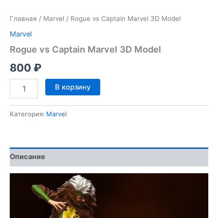
Главная
/
Marvel
/ Rogue vs Captain Marvel 3D Model
Marvel
Rogue vs Captain Marvel 3D Model
800
₽
Количество
В корзину
товара
Rogue
vs
Категория:
Marvel
Captain
Marvel
3D
Model
Описание