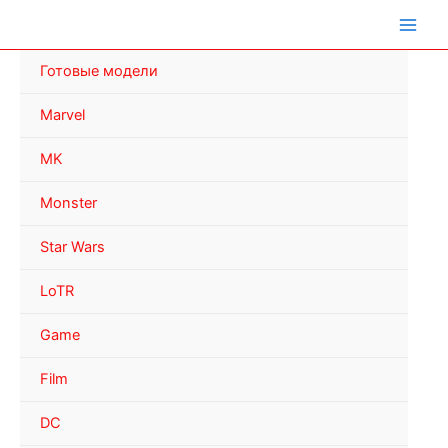
Перейти
к
содержимому
Готовые модели
Marvel
MK
Monster
Star Wars
LoTR
Game
Film
DC